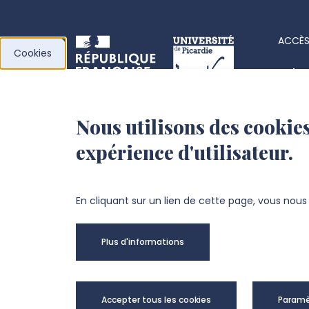
ACCÈS
Cookies
Acha
Actes
Nous utilisons des cookies
l’Université de
Fiche
expérience d'utilisateur.
Picardie Jules Verne
Offre
Fond
Chemin du Thil
En cliquant sur un lien de cette page, vous nou
80025 Amiens Cedex 1
Plus d'informations
+33 3 22 82 72 72
Univer
Accepter tous les cookies
Paramè
@Copy