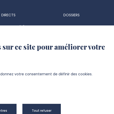
 DIRECTS
DOSSIERS
ts & marchés
Espace Presse
 réglementaires
Identité visuelle et logo
 sur ce site pour améliorer votre
 d'identité UPJV
s d'emploi
ation UPJV
s donnez votre consentement de définir des cookies.
sité de Picardie Jules Verne -
Mentions
tres
Tout refuser
right 2024