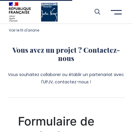
Aller à l’entête de page
Aller au menu principale
Aller au contenu principal
Aller à la recherche
Passer aux cookies
Aller au pied de page
Voir le fil d'ariane
Vous avez un projet ? Contactez-
nous
Vous souhaitez collaborer ou établir un partenariat avec
l'UPJV, contactez-nous !