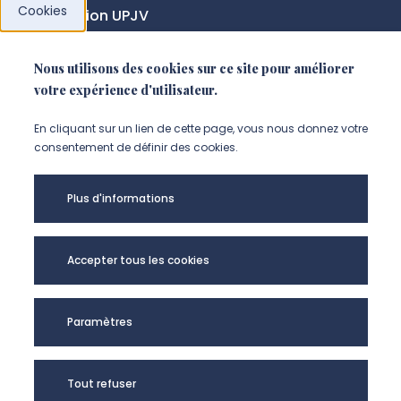
Cookies
Fondation UPJV
Nous utilisons des cookies sur ce site pour améliorer
NOUS SUIVRE
votre expérience d'utilisateur.
Suivez-nous sur instagram (Nou
Suivez-nous sur linkedin (N
Suivez-nous sur facebo
En cliquant sur un lien de cette page, vous nous donnez votre
consentement de définir des cookies.
Mentions légales
Plus d'informations
Accessibilité
Données personnelles
Accepter tous les cookies
Université de Picardie Jules Verne -
Paramètres
@Copyright 2024
Tout refuser