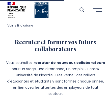
Aller à l’entête de page
Aller au menu principale
Aller au contenu principal
Aller à la recherche
Passer aux cookies
Aller au pied de page
Voir le fil d'ariane
Recruter et former vos futurs
collaborateurs
Vous souhaitez
recruter de nouveaux collaborateurs
pour un stage, une alternance, un emploi ? Pensez
Université de Picardie Jules Verne : des milliers
d'étudiantes et étudiants y sont formés chaque année,
en lien avec les attentes des employeurs de tout
secteur.