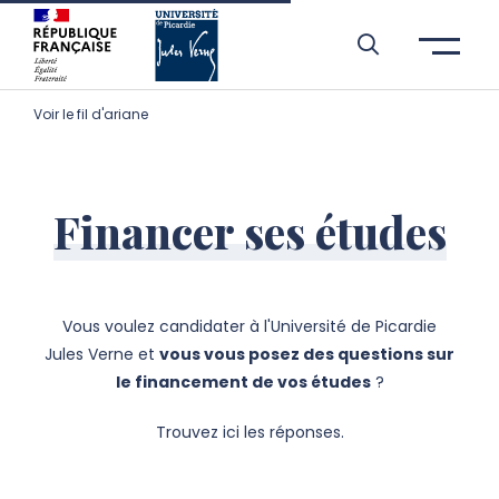
Aller à l’entête de page
Aller au menu principale
Aller au contenu principal
Aller à la recherche
Passer aux cookies
Aller au pied de page
Voir le fil d'ariane
Financer ses études
Vous voulez candidater à l'Université de Picardie
Jules Verne et
vous vous posez des questions sur
le financement de vos études
?
Trouvez ici les réponses.