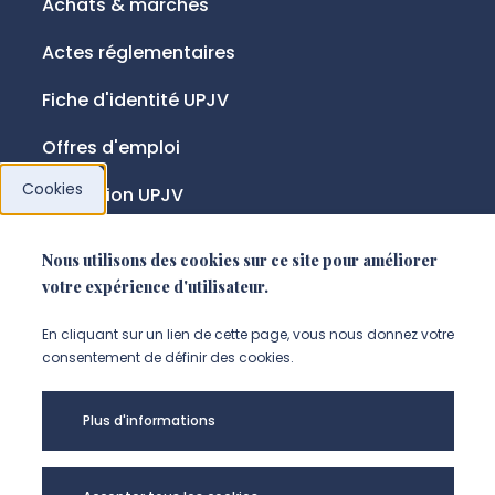
Achats & marchés
Actes réglementaires
Fiche d'identité UPJV
Offres d'emploi
Cookies
Fondation UPJV
Nous utilisons des cookies sur ce site pour améliorer
NOUS SUIVRE
votre expérience d'utilisateur.
Suivez-nous sur instagram (Nou
Suivez-nous sur linkedin (N
Suivez-nous sur facebo
En cliquant sur un lien de cette page, vous nous donnez votre
consentement de définir des cookies.
Mentions légales
Plus d'informations
Accessibilité
Données personnelles