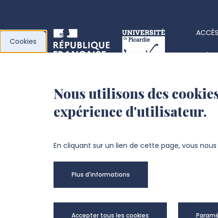
ACCÈS
Cookies
Acha
Actes
Nous utilisons des cookies
l’Université de
Fiche
expérience d'utilisateur.
Picardie Jules Verne
Offre
Fond
Chemin du Thil
En cliquant sur un lien de cette page, vous nou
80025 Amiens Cedex 1
Plus d'informations
+33 3 22 82 72 72
Univer
Accepter tous les cookies
Paramè
@Copy