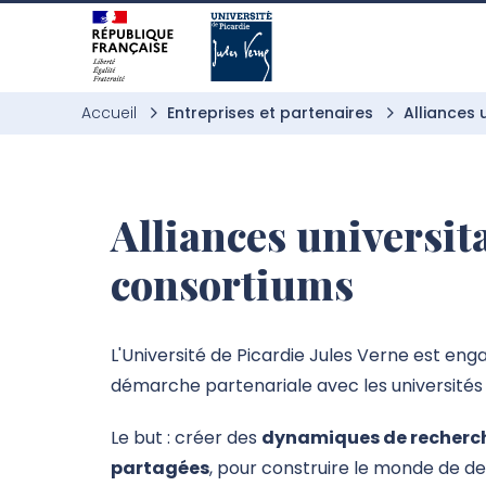
Aller à l’entête de page
Aller au menu principale
Aller au contenu principal
Aller à la recherche
Passer aux cookies
Aller au pied de page
Accueil
Entreprises et partenaires
Alliances 
Alliances universita
consortiums
L'Université de Picardie Jules Verne est en
démarche partenariale avec les universités
Le but : créer des
dynamiques de recherch
partagées
, pour construire le monde de d