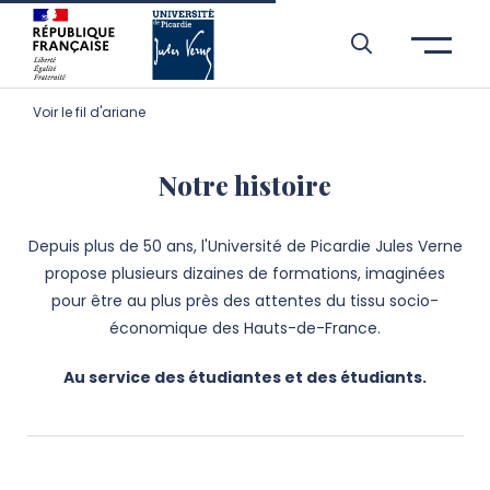
Aller à l’entête de page
Aller au menu principale
Aller au contenu principal
Aller à la recherche
Passer aux cookies
Aller au pied de page
Voir le fil d'ariane
Notre histoire
Depuis plus de 50 ans, l'Université de Picardie Jules Verne
propose plusieurs dizaines de formations, imaginées
pour être au plus près des attentes du tissu socio-
économique des Hauts-de-France.
Au service des étudiantes et des étudiants.