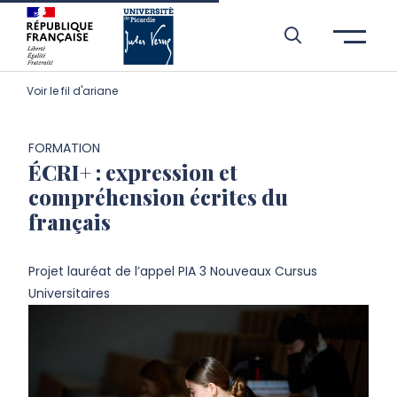
Aller à l’entête de page
Aller au menu principale
Aller au contenu principal
Aller à la recherche
Passer aux cookies
Aller au pied de page
Voir le fil d'ariane
FORMATION
ÉCRI+ : expression et
compréhension écrites du
français
Projet lauréat de l’appel PIA 3 Nouveaux Cursus
Universitaires