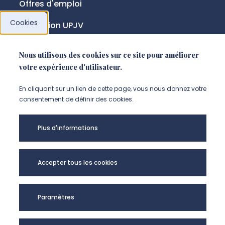
Offres d'emploi
Cookies
Fondation UPJV
Nous utilisons des cookies sur ce site pour améliorer
NOUS SUIVRE
votre expérience d'utilisateur.
Suivez-nous sur instagram (Nou
Suivez-nous sur linkedin (N
Suivez-nous sur facebo
En cliquant sur un lien de cette page, vous nous donnez votre
consentement de définir des cookies.
Mentions légales
Plus d'informations
Accessibilité
Données personnelles
Accepter tous les cookies
Université de Picardie Jules Verne -
Paramètres
@Copyright 2024