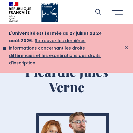
Aller à l’entête de page
Aller au menu principale
Aller au contenu principal
Aller à la recherche
Passer aux cookies
Aller au pied de page
L'Université est fermée du 27 juillet au 24
Osons l'avenir à
août 2026.
Retrouvez les dernières
informations concernant les droits
l'Université de
différenciés et les exonérations des droits
d'inscription
Picardie Jules
Verne