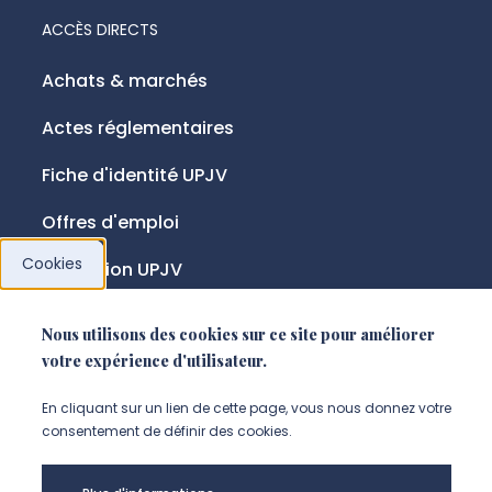
ACCÈS DIRECTS
Achats & marchés
Actes réglementaires
Fiche d'identité UPJV
Offres d'emploi
Cookies
Fondation UPJV
Nous utilisons des cookies sur ce site pour améliorer
NOUS SUIVRE
votre expérience d'utilisateur.
Suivez-nous sur instagram (Nou
Suivez-nous sur linkedin (N
Suivez-nous sur facebo
En cliquant sur un lien de cette page, vous nous donnez votre
consentement de définir des cookies.