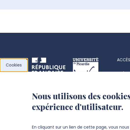
ACCÈS
Cookies
Acha
Actes
Nous utilisons des cookies
l’Université de
Fiche
expérience d'utilisateur.
Picardie Jules Verne
Offre
Fond
Chemin du Thil
En cliquant sur un lien de cette page, vous nou