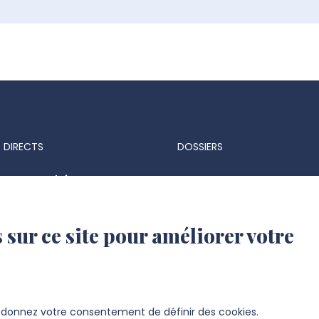
 DIRECTS
DOSSIERS
ts & marchés
Espace Presse
 réglementaires
Identité visuelle et logo
 sur ce site pour améliorer votre
 d'identité UPJV
s d'emploi
ation UPJV
s donnez votre consentement de définir des cookies.