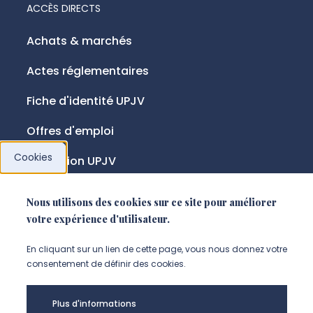
ACCÈS DIRECTS
Achats & marchés
Actes réglementaires
Fiche d'identité UPJV
Offres d'emploi
Cookies
Fondation UPJV
Nous utilisons des cookies sur ce site pour améliorer
NOUS SUIVRE
votre expérience d'utilisateur.
Suivez-nous sur instagram (Nou
Suivez-nous sur linkedin (N
Suivez-nous sur facebo
En cliquant sur un lien de cette page, vous nous donnez votre
consentement de définir des cookies.
Mentions légales
Plus d'informations