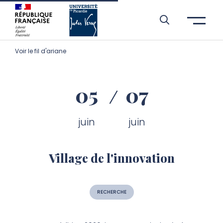
Aller à l’entête de page
Aller au menu principale
Aller au contenu principal
Aller à la recherche
Passer aux cookies
Aller au pied de page
Voir le fil d'ariane
05
07
juin
juin
Village de l'innovation
RECHERCHE