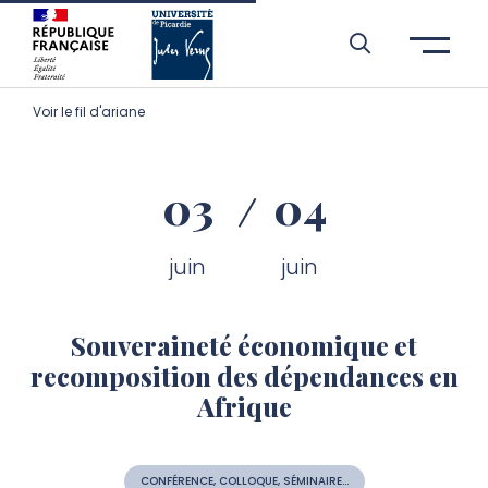
Aller à l’entête de page
Aller au menu principale
Aller au contenu principal
Aller à la recherche
Passer aux cookies
Aller au pied de page
Voir le fil d'ariane
03
04
juin
juin
Souveraineté économique et
recomposition des dépendances en
Afrique
CONFÉRENCE, COLLOQUE, SÉMINAIRE...