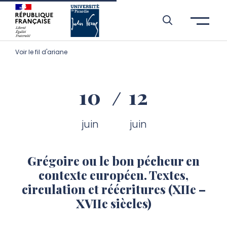
Aller à l’entête de page
Aller au menu principale
Aller au contenu principal
Aller à la recherche
Passer aux cookies
Aller au pied de page
Voir le fil d'ariane
10
12
juin
juin
Grégoire ou le bon pécheur en
contexte européen. Textes,
circulation et réécritures (XIIe –
XVIIe siècles)