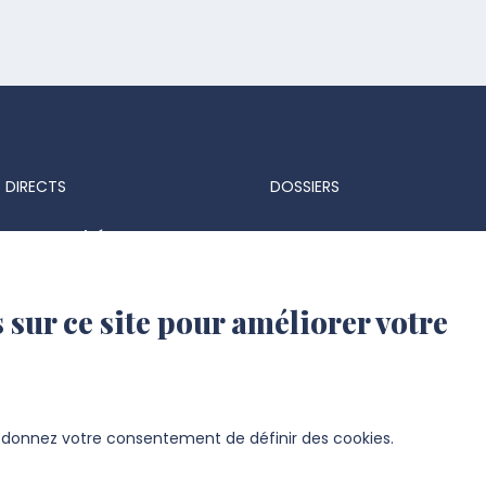
 DIRECTS
DOSSIERS
ts & marchés
Espace Presse
 réglementaires
Identité visuelle et logo
 sur ce site pour améliorer votre
 d'identité UPJV
s d'emploi
ation UPJV
s donnez votre consentement de définir des cookies.