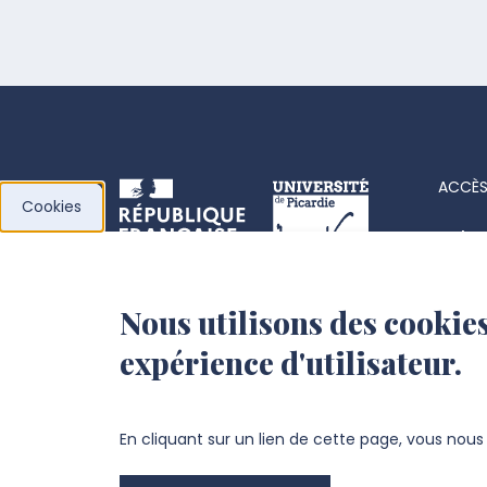
ACCÈS
Cookies
Acha
Actes
Nous utilisons des cookies
l’Université de
Fiche
expérience d'utilisateur.
Picardie Jules Verne
Offre
Fond
Chemin du Thil
En cliquant sur un lien de cette page, vous nou
80025 Amiens Cedex 1