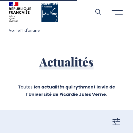
Aller à l’entête de page
Aller au menu principale
Aller au contenu principal
Aller à la recherche
Passer aux cookies
Aller au pied de page
Voir le fil d'ariane
Actualités
Toutes
les actualités qui rythment la vie de
l'Université de Picardie Jules Verne
.
filtres