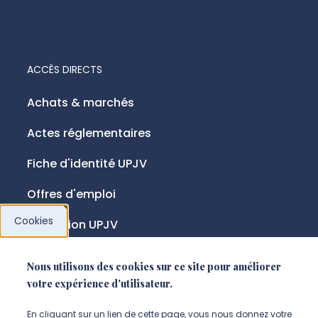
ACCÈS DIRECTS
Achats & marchés
Actes réglementaires
Fiche d'identité UPJV
Offres d'emploi
Cookies
Fondation UPJV
Nous utilisons des cookies sur ce site pour améliorer
NOUS SUIVRE
votre expérience d'utilisateur.
Suivez-nous sur instagram (Nou
Suivez-nous sur linkedin (N
Suivez-nous sur facebo
En cliquant sur un lien de cette page, vous nous donnez votre