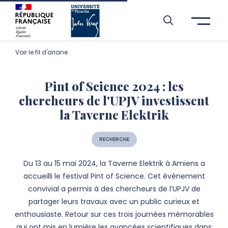
Aller à l’entête de page
Aller au menu principale
Aller au contenu principal
Aller à la recherche
Passer aux cookies
Aller au pied de page
Voir le fil d'ariane
Pint of Science 2024 : les
chercheurs de l'UPJV investissent
la Taverne Elektrik
RECHERCHE
Du 13 au 15 mai 2024, la Taverne Elektrik à Amiens a
accueilli le festival Pint of Science. Cet événement
convivial a permis à des chercheurs de l’UPJV de
partager leurs travaux avec un public curieux et
enthousiaste. Retour sur ces trois journées mémorables
qui ont mis en lumière les avancées scientifiques dans