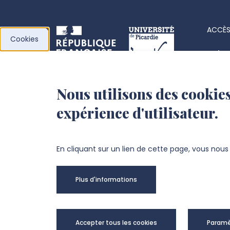
ACCÈS
Cookies
Acha
Actes
Nous utilisons des cookies
l’Université de
Fiche
expérience d'utilisateur.
Picardie Jules Verne
Offre
Fond
Chemin du Thil
En cliquant sur un lien de cette page, vous nou
80025 Amiens Cedex 1
Plus d'informations
+33 3 22 82 72 72
Univer
Accepter tous les cookies
Paramè
@Copy