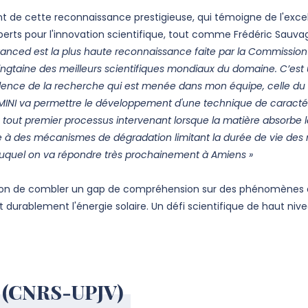
itent de cette reconnaissance prestigieuse, qui témoigne de l'e
rts pour l'innovation scientifique, tout comme Frédéric Sauvage
anced est la plus haute reconnaissance faite par la Commissio
vingtaine des meilleurs scientifiques mondiaux du domaine. C’est 
ellence de la recherche qui est menée dans mon équipe, celle du l
 GEMINI va permettre le développement d'une technique de carac
du tout premier processus intervenant lorsque la matière absor
 à des mécanismes de dégradation limitant la durée de vie des
e auquel on va répondre très prochainement à Amiens »
ion de combler un gap de compréhension sur des phénomènes qu’
et durablement l'énergie solaire. Un défi scientifique de haut ni
S (CNRS-UPJV)