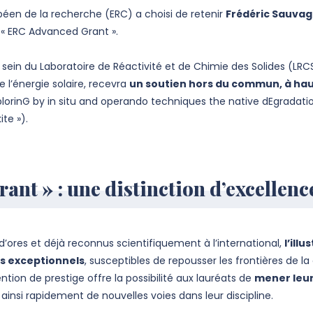
ropéen de la recherche (ERC) a choisi de retenir
Frédéric Sauvage
 « ERC Advanced Grant ».
sein du Laboratoire de Réactivité et de Chimie des Solides (LR
 l’énergie solaire, recevra
un soutien hors du commun, à haut
plorinG by in situ and operando techniques the native dEgrada
te »).
nt » : une distinction d’excellenc
’ores et déjà reconnus scientifiquement à l’international,
l’ill
es exceptionnels
, susceptibles de repousser les frontières de l
tion de prestige offre la possibilité aux lauréats de
mener leu
ir ainsi rapidement de nouvelles voies dans leur discipline.