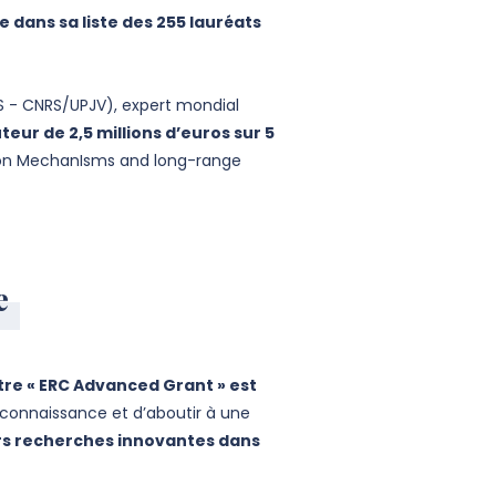
 dans sa liste des 255 lauréats
CS - CNRS/UPJV), expert mondial
eur de 2,5 millions d’euros sur 5
tion MechanIsms and long-range
e
ustre « ERC Advanced Grant » est
a connaissance et d’aboutir à une
rs recherches innovantes dans