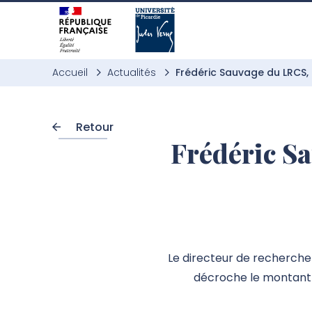
Aller à l’entête de page
Aller au menu principale
Aller au contenu principal
Aller à la recherche
Passer aux cookies
Aller au pied de page
Accueil
Actualités
Frédéric Sauvage du LRCS,
Retour
Frédéric S
Le directeur de recherche 
décroche le montant m