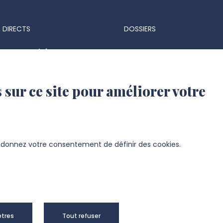
 DIRECTS
DOSSIERS
ts & marchés
Espace Presse
 réglementaires
Identité visuelle et logo
 sur ce site pour améliorer votre
 d'identité UPJV
s d'emploi
ation UPJV
s donnez votre consentement de définir des cookies.
sité de Picardie Jules Verne -
Mentions
tres
Tout refuser
right 2024