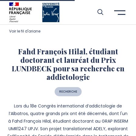
Aller à l’entête de page
Aller au menu principale
Aller au contenu principal
Aller à la recherche
Passer aux cookies
Aller au pied de page
Voir le fil d'ariane
Fahd François Hilal, étudiant
doctorant et lauréat du Prix
LUNDBECK pour sa recherche en
addictologie
RECHERCHE
Lors du 18e Congrès international d’addictologie de
l’Albatros, quatre grands prix ont été décernés, dont l'un
à Fahd François Hilal, étudiant doctorant au GRAP INSERM
UMR1247 UPJV. Son projet translationnel ADELY, explorant