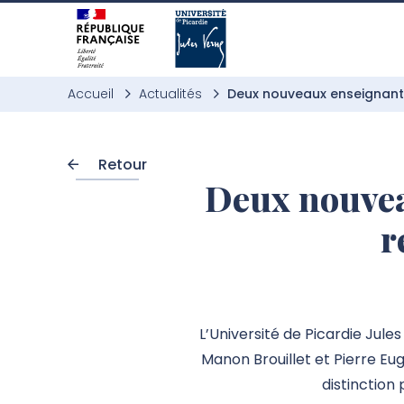
Aller à l’entête de page
Aller au menu principale
Aller au contenu principal
Aller à la recherche
Passer aux cookies
Aller au pied de page
Accueil
Actualités
Deux nouveaux enseignants-
Retour
Deux nouvea
r
L’Université de Picardie Jule
Manon Brouillet et Pierre Eug
distinction