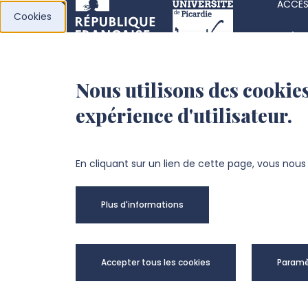
ACCÈS
Cookies
Acha
Actes
Nous utilisons des cookies
l’Université de
Fiche
expérience d'utilisateur.
Picardie Jules Verne
Offre
Fond
Chemin du Thil
En cliquant sur un lien de cette page, vous nou
80025 Amiens Cedex 1
Plus d'informations
+33 3 22 82 72 72
Univer
Accepter tous les cookies
Paramè
@Copy