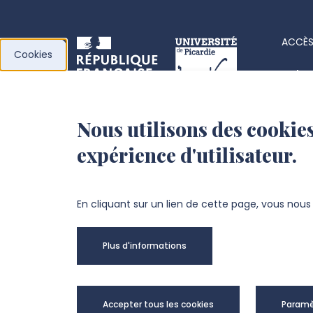
ACCÈS
Cookies
Acha
Actes
Nous utilisons des cookies
l’Université de
Fiche
expérience d'utilisateur.
Picardie Jules Verne
Offre
Fond
Chemin du Thil
En cliquant sur un lien de cette page, vous nou
80025 Amiens Cedex 1
Plus d'informations
+33 3 22 82 72 72
Univer
Accepter tous les cookies
Paramè
@Copy