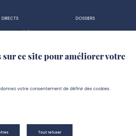
 DIRECTS
DOSSIERS
ts & marchés
Espace Presse
 réglementaires
Identité visuelle et logo
 sur ce site pour améliorer votre
 d'identité UPJV
s d'emploi
ation UPJV
s donnez votre consentement de définir des cookies.
sité de Picardie Jules Verne -
Mentions
tres
Tout refuser
right 2024