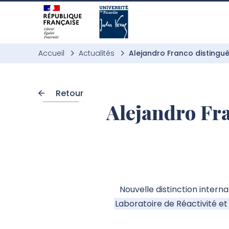
Aller à l’entête de page
Aller au menu principale
Aller au contenu principal
Aller à la recherche
Passer aux cookies
Aller au pied de page
Accueil
Actualités
Alejandro Franco distingué
Retour
Alejandro Fr
Nouvelle distinction intern
Laboratoire de Réactivité e